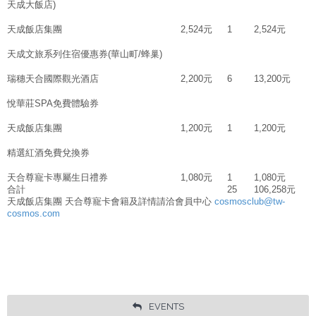
天成大飯店)
天成飯店集團
2,524元
1
2,524元
天成文旅系列住宿優惠券(華山町/蜂巢)
瑞穗天合國際觀光酒店
2,200元
6
13,200元
悅華莊SPA免費體驗券
天成飯店集團
1,200元
1
1,200元
精選紅酒免費兌換券
天合尊寵卡專屬生日禮券
1,080元
1
1,080元
合計
25
106,258元
天成飯店集團 天合尊寵卡會籍及詳情請洽會員中心
cosmosclub@tw-
cosmos.com
EVENTS