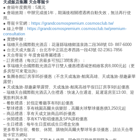
天成飯店集團 天合尊寵卡
● 會籍年度費用：5萬元
● 會籍效期：申辦完成後1年，期滿後相關禮遇將自動失效，無法再行使
用。
● 尊寵卡官網：
https://grandcosmospremium.cosmosclub.tw/
● 線上申辦：
https://grandcosmospremium.cosmosclub.tw/premium-
consultation
● 實體申辦：
● 瑞穗天合國際觀光酒店：花蓮縣瑞穗鄉溫泉路二段368號 03- 887-6000
● 台北天成大飯店：台北市中正區忠孝西路一段43號 02-2361-7856
● 天合尊寵卡 年度會籍專屬禮遇：
– 訂房禮遇（每次訂房最多可預訂3間客房）：
● 享瑞穗天合國際觀光酒店平日雙人優惠禮遇城堡精緻客房8,000元起（更
多房型可來電洽詢）
● 集團各館訂房享85折優惠（不含天成逸旅-舶寓高雄、天成逸旅-朋趣豪華
露營）
● 天成逸旅-朋趣豪華露營、天成逸旅-舶寓高雄平假日訂房享9折起優惠
– 瑞穗天合國際觀光酒店入住禮遇 : 快速入住通道、延遲退房至13:00、迎
賓飲料與水果
– 餐飲禮遇 : 於指定餐廳享有8折起優惠
– 擊球禮遇 : 享有桃園高爾夫俱樂部，高爾夫球擊球優惠價3,250元起
– 商品禮遇 : 享有天成文旅商品85折優惠
– 休閒禮遇 : 享有KTV歡唱優惠及SPA課程優惠
– 生日禮遇 : 每年生日蛋糕或生日禮盒兌換
更多尊享住宿、餐飲、休閒、購物與高爾夫擊球等多項優惠，請洽天合尊
寵卡官方網站