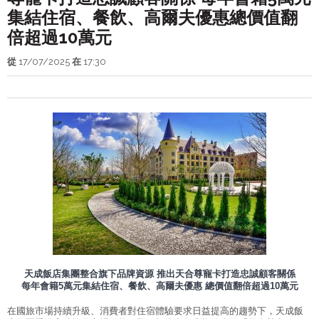
集結住宿、餐飲、高爾夫優惠總價值翻
推薦景點
倍超過10萬元
交通位置
從
17/07/2025
在
17:30
關係企業
聯絡我們
設計亮點
COSMOS CLUB
住宿券訂房
天成飯店集團整合旗下品牌資源 推出天合尊寵卡打造忠誠顧客關係
語言
每年會籍5萬元集結住宿、餐飲、高爾夫優惠 總價值翻倍超過10萬元
在國旅市場持續升級、消費者對住宿體驗要求日益提高的趨勢下，天成飯