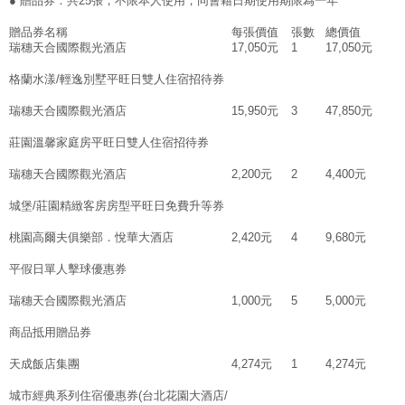
● 贈品券：共25張，不限本人使用，同會籍日期使用期限為一年
贈品券名稱
每張價值
張數
總價值
瑞穗天合國際觀光酒店
17,050元
1
17,050元
格蘭水漾/輕逸別墅平旺日雙人住宿招待券
瑞穗天合國際觀光酒店
15,950元
3
47,850元
莊園溫馨家庭房平旺日雙人住宿招待券
瑞穗天合國際觀光酒店
2,200元
2
4,400元
城堡/莊園精緻客房房型平旺日免費升等券
桃園高爾夫俱樂部．悅華大酒店
2,420元
4
9,680元
平假日單人擊球優惠券
瑞穗天合國際觀光酒店
1,000元
5
5,000元
商品抵用贈品券
天成飯店集團
4,274元
1
4,274元
城市經典系列住宿優惠券(台北花園大酒店/