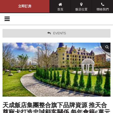
導覽選單
立即訂房
首頁
飯店位置
聯絡我們
天成文旅-華山町
舒適客房
EVENTS
美饌饗宴
照片集錦
住宿專案
最新消息
服務設施
天成飯店集團整合旗下品牌資源 推天合
藝術展演
尊寵卡打造忠誠顧客關係 每年會籍5萬元