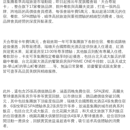
店集團看準高端旅遊市場動能，即日起推出年度旗艦會籍「天合尊寵
Facebook
分享
卡」，整合旗下17家餐旅品牌、館外餐飲與高爾夫資源，打造一張跨品
牌、跨地區的高價值會員禮遇。每張會籍年費5萬元，集結超過10萬元的住
宿、餐飲、SPA體驗等，瞄準高頻旅遊與重視體驗的精緻型消費者，強化
品牌會員經營的深度與黏著度。
天合尊寵卡年費5萬元，會籍效期一年可享集團旗下各館住宿、餐飲或購物
超值優惠，與尊寵禮遇。瑞穗天合國際觀光酒店提供快速入住通道、紅酒
與迎賓水果、延遲退房至13:00等尊享體驗；其他飯店則配有專屬入住禮。
餐飲部分，卡友可享集團指定餐廳享8折起優惠，包括台北天成大飯店的翠
廳中餐廳、台北花園大酒店的饗聚廚房與PRIME ONE牛排館，以及天成文
旅-華山町的華山町餐酒館……等。無論日常聚餐、節慶饗宴或親友聚會，
皆可盡享高品質美饌與精緻服務。
此外，還包含25張高價值贈品券，涵蓋四晚免費住宿、SPA課程、高爾夫
擊球優惠與客房升等券等實質回饋。以市價估算，贈品總價值突破10萬
元，其中包括集團旗下頂級度假品牌，瑞穗天合國際觀光酒店4張免費住宿
券、6張悅華莊SPA體驗券及2張房型升等券，並涵蓋集團的城市經典系列
飯店，包括台北天成大飯店、台北花園大酒店，和天成文旅旗下系列飯店
的住宿優惠券；桃園高爾夫俱樂部則提供4張單人擊球優惠券。從住宿到休
閒活動一應俱全，回饋實質效益遠超過年費，吸引追求高值體驗的消費
者。