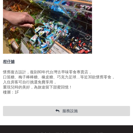
Facebook
分享
日本語
한국어
简体中文
柑仔舖
懷舊復古設計，復刻80年代台灣古早味零食專賣店，
口笛糖、梅子棒棒糖、橡皮糖、巧克力足球…等近30款懷舊零食，
入住房客可自行挑選免費享用，
重現兒時的美好，為旅途留下甜蜜回憶！
樓層：1F
服務設施