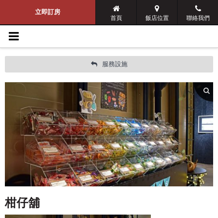
導覽選單
立即訂房
首頁
飯店位置
聯絡我們
天成文旅-華山町
舒適客房
服務設施
美饌饗宴
照片集錦
住宿專案
最新消息
服務設施
柑仔舖
藝術展演