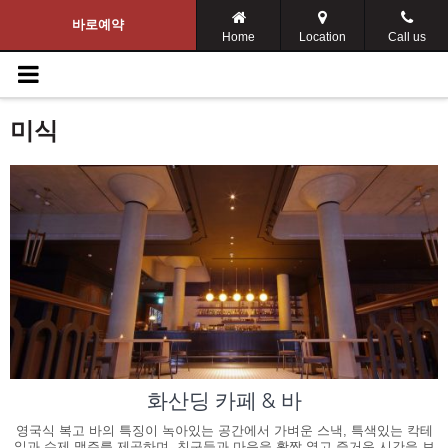
Navigation Menu
바로예약
Home
Location
Call us
화산딩 소개
미식
객실
갤러리
관련기업
미식
할인혜택
문의
화산딩 카페 & 바
Your language:
영국식 복고 바의 특징이 녹아있는 공간에서 가벼운 스낵, 특색있는 칵테
일과 수제 맥주를 제공하며, 친구들과 마음을 활짝 열고 즐거운 시간을 보