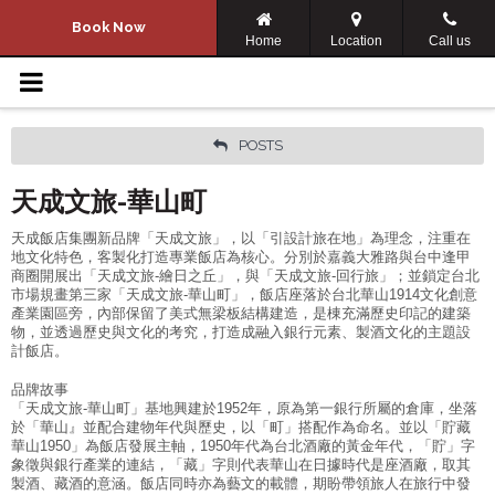
Navigation Menu
Book Now
Home
Location
Call us
About Us
Guest Rooms
POSTS
天成文旅-華山町
Dining
天成飯店集團新品牌「天成文旅」，以「引設計旅在地」為理念，注重在
PROMOTION
地文化特色，客製化打造專業飯店為核心。分別於嘉義大雅路與台中逢甲
商圈開展出「天成文旅-繪日之丘」，與「天成文旅-回行旅」；並鎖定台北
市場規畫第三家「天成文旅-華山町」，飯店座落於台北華山1914文化創意
Art Gallery
產業園區旁，內部保留了美式無梁板結構建造，是棟充滿歷史印記的建築
物，並透過歷史與文化的考究，打造成融入銀行元素、製酒文化的主題設
計飯店。
AFFILIATED
品牌故事
「天成文旅-華山町」基地興建於1952年，原為第一銀行所屬的倉庫，坐落
Contact Us
於「華山』並配合建物年代與歷史，以「町」搭配作為命名。並以「貯藏
華山1950」為飯店發展主軸，1950年代為台北酒廠的黃金年代，「貯」字
象徵與銀行產業的連結，「藏」字則代表華山在日據時代是座酒廠，取其
COSMOS CREATION HOTELS
製酒、藏酒的意涵。飯店同時亦為藝文的載體，期盼帶領旅人在旅行中發