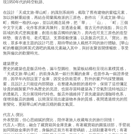
現1950年代的時空軌跡。
Design Highlight
在設計「天成文旅-華山町」的識別系統時，截取了舊有建物的窗櫺元素，
加以拆解重組後，再結合荷蘭風格派的三原色，創作出「天成文旅-華山
町」獨樹一格的Logo，並以此概念延伸，把「華」、「山」、「町」三個
Your language:
中文字元素，化作客房家具陳列，並透過金屬、復古元件的妝點，與公共
區域的美式塗鴉漫畫，創造出飯店獨特的魅力，房內也可見三原色的造型
杯墊、復古香皂、老式電話、支票樣貌便箋，以及飯店代言人「寶比」抱
ENGLISH
枕，眾多串連主題的設計巧思，期待帶給旅人截然不同的旅行體驗。[華山
Facebook
Share
町的餐廳]則將英式酒吧的風格元素融入其中，與好友聚首開懷暢飲，享受
無與倫比的歡樂時光。
建築歷史
歷史的建築也是飯店特色，漏斗型圓柱、無梁板結構柱呈現出素樸質感，
「天成文旅-華山町」的前身為第一銀行所屬的倉庫，也曾作為一銀證券使
用，因早年內部設置了金庫，因安全防衛需求，對外的窗戶均採雙層鐵
窗，且設計上只能從內部開啟，在整建為旅館的過程中，保留了這些彌足
珍貴的鐵製窗戶作為歷史的見證。也留存當時建築為了空氣對流特地設計
的透氣孔，充分展現時代特色。飯店外牆維持了原先建築的淺咖啡色系，
僅增添飯店的旗幟，以簡潔呈現出建築物本身的質感，夜間透過燈光的照
射變化，更顯華山町內斂沉穩的藝文氣質。
代言人-寶比
外表堅固，但心思細膩的寶比，陪伴著旅人收藏每次的旅行回憶！
代言人─寶比，融合了藏寶箱與金庫意象，有著藏寶箱的圓弧頭部，手臂就
如同開啟金庫的手把，身軀的正前方有著密碼鎖，上頭刻畫著年代；有著