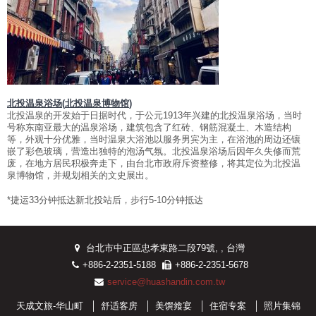
北投温泉浴场
(
北投温泉博物馆
)
北投温泉的开发始于日据时代，于公元1913年兴建的北投温泉浴场，当时
号称东南亚最大的温泉浴场，建筑包含了红砖、钢筋混凝土、木造结构
等，外观十分优雅，当时温泉大浴池以服务男宾为主，在浴池的周边还镶
嵌了彩色玻璃，营造出独特的泡汤气氛。北投温泉浴场后因年久失修而荒
废，在地方居民积极奔走下，由台北市政府斥资整修，将其定位为北投温
泉博物馆，并规划相关的文史展出。
*捷运33分钟抵达新北投站后，步行5-10分钟抵达
台北市中正區忠孝東路二段79號, , 台灣
+886-2-2351-5188
+886-2-2351-5678
service@huashandin.com.tw
天成文旅-华山町
舒适客房
美馔飨宴
住宿专案
照片集锦