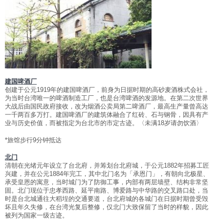
建国啤酒厂
创建于公元1919年的建国啤酒厂，前身为日据时期的高砂麦酒株式会社，
为当时台湾唯一的啤酒制造工厂，也是台湾啤酒的发源地。在第二次世界
大战后由国民政府接收，改为烟酒公卖局第二啤酒厂，最高生产量曾高达
一千两百多万打。建国啤酒厂的建筑体融合了红砖、石与钢骨，因具有产
业与历史价值，而被指定为台北市的市定古迹。〈未满18岁请勿饮酒〉
*旅馆步行9分钟抵达
北门
清朝在光绪元年设立了台北府，并筹划台北府城，于公元1882年招募工匠
兴建，并在公元1884年完工，其中北门名为「承恩门」，有朝向北极星、
承受皇恩的寓意，当时城门为了防御工事，内部有两层墙壁、结构非常坚
固。北门现位于忠孝西路、延平南路、博爱路与中华路的交叉路口处，当
时是台北城通往大稻埕的交通要道，台北府城的各城门在日据时期曾受毁
坏且年久失修，在台湾光复后整修，仅北门大致保留了当时的样貌，因此
被列为国家一级古迹。