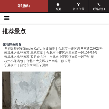
导览选单
即刻预订
首页
饭店位置
联络我们
天成文旅-华山町
推荐景点
舒适客房
美馔飨宴
在地特色美食
‧ 世界咖啡冠军Simple Kaffa 兴波咖啡｜台北市中正区忠孝东路二段27号
‧ 米其林必比登推荐 阜杭豆浆｜台北市中正区忠孝东路一段108号2楼
住宿专案
‧ 米其林必比登推荐 双月食品社｜台北市中正区济南路一段7号1楼
‧ 杭州小笼汤包｜台北市大安区杭州南路二段17号
‧ 宁夏夜市｜台北市大同区宁夏路
照片集锦
最新消息
关系企业
联络我们