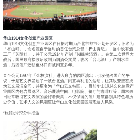
华山
1914
文化创意产业园区
华山1914文化创意产业园区在日据时期为台北市都市计划开发区，旧名为
「桦山町」，命名源自于当时的首任台湾总督「桦山资纪」，当中设有酒
工厂「芳酿社」，并于公元1914年产制「蝴蝶兰清酒」。在第二次世界大
战后，国民政府接收后改制为烟酒公卖局，改名「台北酒厂」产制水果
酒，后因酒厂迁移至林口而被闲置多年。
直至公元1997年「金枝演社」进入废弃的园区演出，引发侵占国产的争
议，于是艺文界发起了一波台北酒厂闲置再利用的运动，让其改变型态成
为艺文展演空间，并更名为「华山艺文特区」。目前华山1914文化创意产
业园区内包含展览区、音乐展演空间、电影院、餐厅与咖啡厅等，周末假
日经常吸引艺文表演的爱好者聚集，不仅保留的酒厂建筑群别具特色与历
史价值，艺术人文的风潮更让华山文化创意园区展现迷人风采。
*旅馆步行2分钟抵达