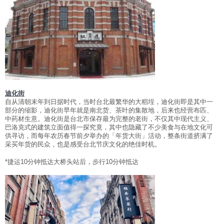
迪化街
自从清朝末年到日据时代，当时台北最繁华的大稻埕，迪化街即是其中一
部分的缩影，迪化街早年就是南北货、茶叶的集散地，后来也经营布匹、
中药材生意。迪化街是台北市保存最为完整的老街，不仅其中现代主义、
巴洛克式的建筑立面值得一探究竟，其中也隐藏了不少美食与在地文化可
供寻访，而每年农历春节前夕举办的「年货大街」活动，整条街道挤满了
采买年货的民众，也是感受台北节庆文化的绝佳时机。
*捷运10分钟抵达大桥头站后，步行10分钟抵达