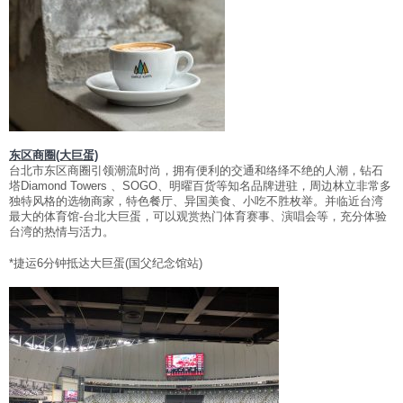
天成文旅饭店品牌
语言
繁體中文
ENGLISH
Facebook
分享
东区商圈(大巨蛋)
日本語
한국어
台北市东区商圈引领潮流时尚，拥有便利的交通和络绎不绝的人潮，钻石
塔Diamond Towers 、SOGO、明曜百货等知名品牌进驻，周边林立非常多
简体中文
独特风格的选物商家，特色餐厅、异国美食、小吃不胜枚举。并临近台湾
最大的体育馆-台北大巨蛋，可以观赏热门体育赛事、演唱会等，充分体验
台湾的热情与活力。
*捷运6分钟抵达大巨蛋(国父纪念馆站)